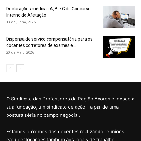
Declarações médicas A, B e C do Concurso
Interno de Afetação
13 de Junho, 2026
Dispensa de serviço compensatória para os
docentes corretores de exames e...
20 de Maio, 2026
O Sindicato dos Professores da Região Açores é, desde a
sua fundação, um sindicato de ação - a par de uma
postura séria no campo negocial.
Estamos próximos dos docentes realizando reuniões
e/ou deslocações também aos locais de trabalho,