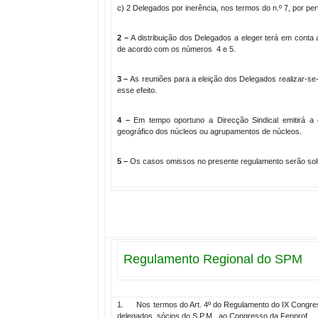
c) 2 Delegados por inerência, nos termos do n.º 7, por 
2 –
A distribuição dos Delegados a eleger terá em conta 
de acordo com os números 4 e 5.
3 –
As reuniões para a eleição dos Delegados realizar-se
esse efeito.
4 –
Em tempo oportuno a Direcção Sindical emitirá a co
geográfico dos núcleos ou agrupamentos de núcleos.
5 –
Os casos omissos no presente regulamento serão sol
Regulamento Regional do SPM
1. Nos termos do Art. 4º do Regulamento do IX Congres
delegados, sócios do S.P.M., ao Congresso da Fenprof.