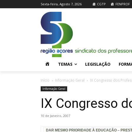
Sexta-feira, Agosto 7, 2026
CGTP
FENPROF
H
TEMAS
LEGISLAÇÃO
FORM
O
Início
Informação Geral
IX Congresso dos Profes
Informação Geral
M
IX Congresso d
E
10 de Janeiro, 2007
DAR
MESMO
PRIORIDADE À EDUCAÇÃO – PREST