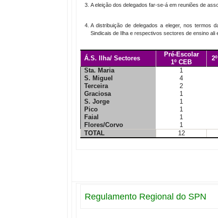
A eleição dos delegados far-se-á em reuniões de assoc
A distribuição de delegados a eleger, nos termos
Sindicais de Ilha e respectivos sectores de ensino al
Pré-Escolar
Á.S. Ilha/ Sectores
2º
1º CEB
Sta. Maria
1
S. Miguel
4
Terceira
2
Graciosa
1
S. Jorge
1
Pico
1
Faial
1
Flores/Corvo
1
TOTAL
12
Regulamento Regional do SPN