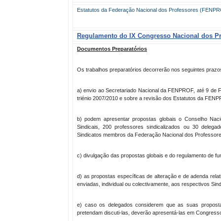
Estatutos da Federação Nacional dos Professores (FENP
Regulamento do IX Congresso Nacional dos Pr
Documentos Preparatórios
Os trabalhos preparatórios decorrerão nos seguintes prazo
a) envio ao Secretariado Nacional da FENPROF, até 9 de F
triénio 2007/2010 e sobre a revisão dos Estatutos da FEN
b) podem apresentar propostas globais o Conselho Na
Sindicais, 200 professores sindicalizados ou 30 delegad
Sindicatos membros da Federação Nacional dos Professore
c) divulgação das propostas globais e do regulamento de f
d) as propostas específicas de alteração e de adenda rela
enviadas, individual ou colectivamente, aos respectivos Sindi
e) caso os delegados considerem que as suas propost
pretendam discuti-las, deverão apresentá-las em Congresso