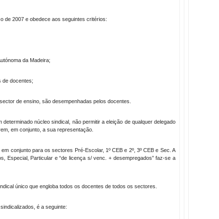
o de 2007 e obedece aos seguintes critérios:
Autónoma da Madeira;
s de docentes;
sector de ensino, são desempenhadas pelos docentes.
terminado núcleo sindical, não permitir a eleição de qualquer delegado
rem, em conjunto, a sua representação.
em conjunto para os sectores Pré-Escolar, 1º CEB e 2º, 3º CEB e Sec. A
s, Especial, Particular e “de licença s/ venc. + desempregados” faz-se a
dical único que engloba todos os docentes de todos os sectores.
sindicalizados, é a seguinte: