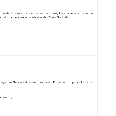
e sindicalizados em cada um dos universos, tendo sempre em conta a
e todos os sectores em cada uma das Áreas Sindicais.
ngresso Nacional dos Professores o SPE far-se-á representar neste
 no n.º 3;