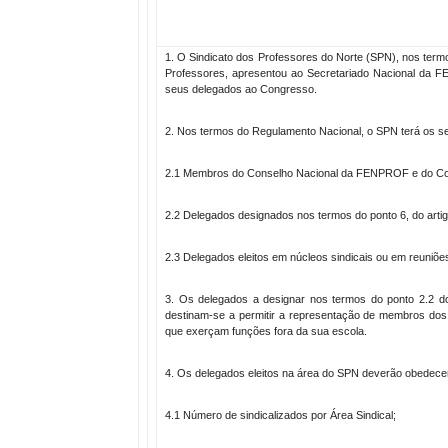
1. O Sindicato dos Professores do Norte (SPN), nos term
Professores, apresentou ao Secretariado Nacional da FE
seus delegados ao Congresso.
2. Nos termos do Regulamento Nacional, o SPN terá os s
2.1 Membros do Conselho Nacional da FENPROF e do Con
2.2 Delegados designados nos termos do ponto 6, do arti
2.3 Delegados eleitos em núcleos sindicais ou em reuniões
3. Os delegados a designar nos termos do ponto 2.2 d
destinam-se a permitir a representação de membros dos
que exerçam funções fora da sua escola.
4. Os delegados eleitos na área do SPN deverão obedecer 
4.1 Número de sindicalizados por Área Sindical;