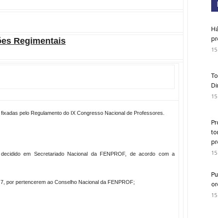
Há
pr
es Regimentais
15
To
Di
15
 fixadas pelo Regulamento do IX Congresso Nacional de Professores.
Pr
to
pr
15
o decidido em Secretariado Nacional da FENPROF, de acordo com a
Pu
 nº 7, por pertencerem ao Conselho Nacional da FENPROF;
or
15