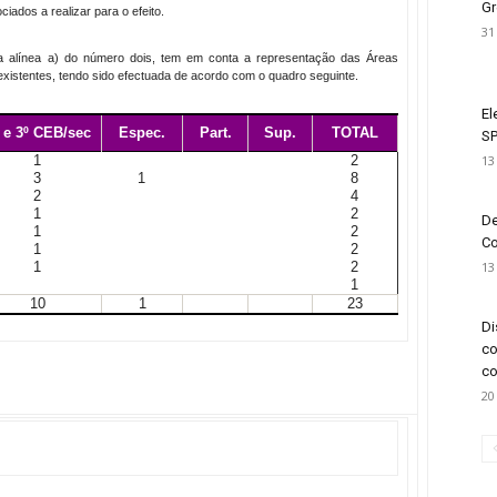
Gr
iados a realizar para o efeito.
31
 da alínea a) do número dois, tem em conta a representação das Áreas
i existentes, tendo sido efectuada de acordo com o quadro seguinte.
El
 e 3º CEB/sec
Espec.
Part.
Sup.
TOTAL
SP
13
1
2
3
1
8
2
4
1
2
De
1
2
Co
1
2
13
1
2
1
10
1
23
Di
co
co
20