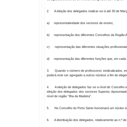
2. A eleição dos delegados realizar-se-á até 30 de Març
a) representatividade dos sectores de ensino;
b) representação dos diferentes Concelhos da Região 
c) representação das diferentes situações profissionai
d) representação das diferentes funções que, em cada 
3. Quando o número de professores sindicalizados, em de
poderá este ser agregado a outros núcleos a fim de elege
4. A eleição de delegados faz-se a nível de Concelho e 
eleição dos delegados dos sectores Superior, Aposentado
nível de região “Ilha da Madeira”.
5. No Concelho do Porto Santo funcionará um núcleo sin
6. A distribuição dos delegados, relativamente ao n.º de 