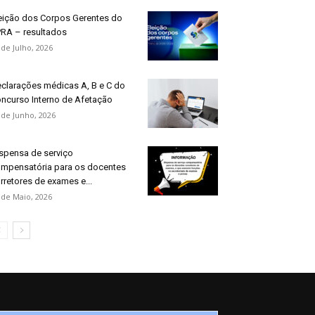
eição dos Corpos Gerentes do
RA – resultados
 de Julho, 2026
clarações médicas A, B e C do
ncurso Interno de Afetação
 de Junho, 2026
spensa de serviço
mpensatória para os docentes
rretores de exames e...
 de Maio, 2026