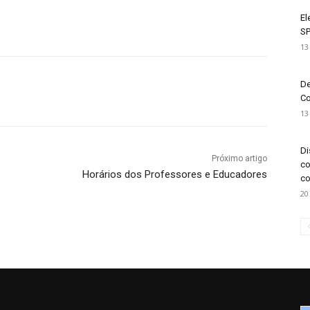
El
SP
13
De
Co
13
Di
Próximo artigo
co
Horários dos Professores e Educadores
co
20