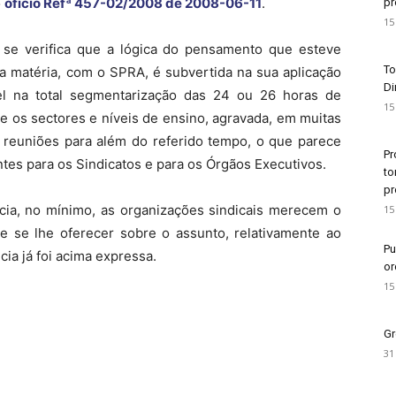
o
ofício Refª 457-02/2008 de 2008-06-11
.
pr
15
 se verifica que a lógica do pensamento que esteve
To
a matéria, com o SPRA, é subvertida na sua aplicação
Di
vel na total segmentarização das 24 ou 26 horas de
15
 os sectores e níveis de ensino, agravada, em muitas
s reuniões para além do referido tempo, o que parece
Pr
ntes para os Sindicatos e para os Órgãos Executivos.
to
pr
a, no mínimo, as organizações sindicais merecem o
15
que se lhe oferecer sobre o assunto, relativamente ao
Pu
cia já foi acima expressa.
or
15
Gr
31