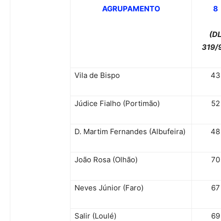
AGRUPAMENTO
8
(D
319/
Vila de Bispo
43
Júdice Fialho (Portimão)
52
D. Martim Fernandes (Albufeira)
48
João Rosa (Olhão)
70
Neves Júnior (Faro)
67
Salir (Loulé)
69