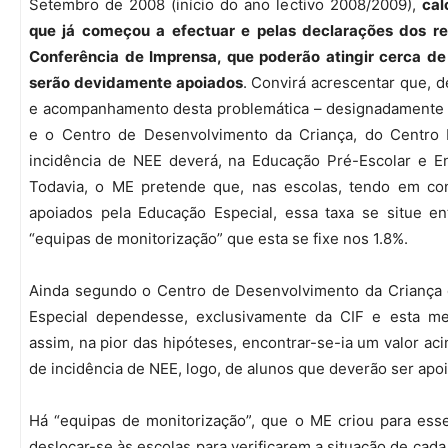
Setembro de 2008 (início do ano lectivo 2008/2009),
cal
que já começou a efectuar e pelas declarações dos r
Conferência de Imprensa
, que poderão atingir cerca d
serão devidamente apoiados
. Convirá acrescentar que, 
e acompanhamento desta problemática – designadamente 
e o Centro de Desenvolvimento da Criança, do Centro 
incidência de NEE deverá, na Educação Pré-Escolar e En
Todavia, o ME pretende que, nas escolas, tendo em co
apoiados pela Educação Especial, essa taxa se situe e
“equipas de monitorização” que esta se fixe nos 1.8%.
Ainda segundo o Centro de Desenvolvimento da Criança
Especial dependesse, exclusivamente da CIF e esta me
assim, na pior das hipóteses, encontrar-se-ia um valor ac
de incidência de NEE, logo, de alunos que deverão ser apoi
Há “equipas de monitorização”, que o ME criou para ess
deslocar-se às escolas para verificarem a situação de cada 