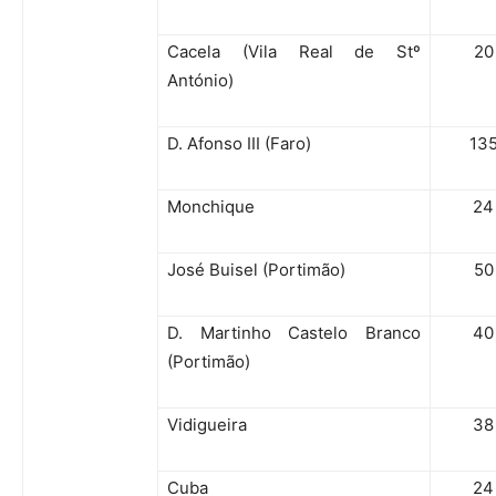
Cacela (Vila Real de Stº
20
António)
D. Afonso III (Faro)
13
Monchique
24
José Buisel (Portimão)
50
D. Martinho Castelo Branco
40
(Portimão)
Vidigueira
38
Cuba
24