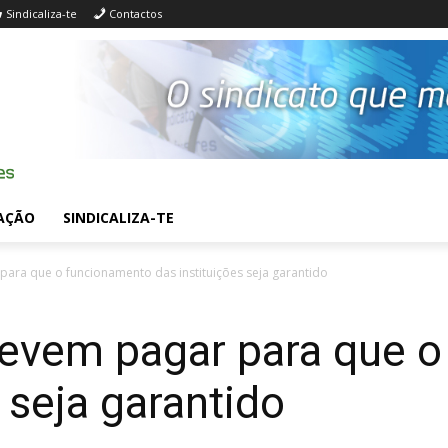
Sindicaliza-te
Contactos
AÇÃO
SINDICALIZA-TE
ara que o funcionamento das instituições seja garantido
evem pagar para que o
 seja garantido