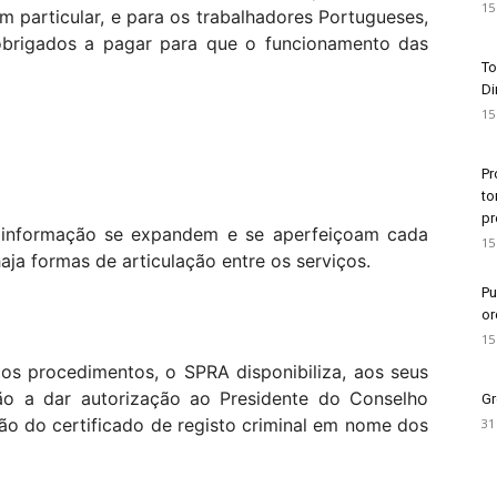
15
em particular, e para os trabalhadores Portugueses,
 obrigados a pagar para que o funcionamento das
To
Di
15
Pr
to
pr
informação se expandem e se aperfeiçoam cada
15
ja formas de articulação entre os serviços.
Pu
or
15
os procedimentos, o SPRA disponibiliza, aos seus
ão a dar autorização ao Presidente do Conselho
Gr
são do certificado de registo criminal em nome dos
31