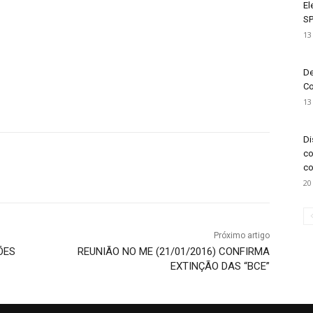
El
SP
13
De
Co
13
Di
co
co
20
Próximo artigo
ÕES
REUNIÃO NO ME (21/01/2016) CONFIRMA
EXTINÇÃO DAS “BCE”