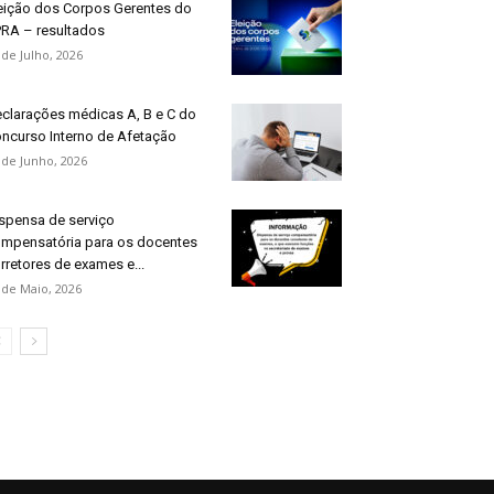
eição dos Corpos Gerentes do
RA – resultados
 de Julho, 2026
clarações médicas A, B e C do
ncurso Interno de Afetação
 de Junho, 2026
spensa de serviço
mpensatória para os docentes
rretores de exames e...
 de Maio, 2026