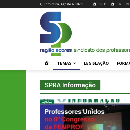
Quinta-feira, Agosto 6, 2026
CGTP
FENPROF
H
TEMAS
LEGISLAÇÃO
FORM
O
SPRA Informação
M
E