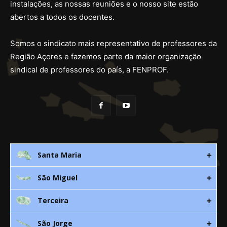
instalações, as nossas reuniões e o nosso site estão
abertos a todos os docentes.
Somos o sindicato mais representativo de professores da
Região Açores e fazemos parte da maior organização
sindical de professores do país, a FENPROF.
Santa Maria
São Miguel
Rua 3. Leandres Chaves, 12C
9580-533 Vila do Porto
Terceira
Av. D. João lll, bloco A, nº10 – 3º
296 882 118
9500-310 Ponta Delgada
São Jorge