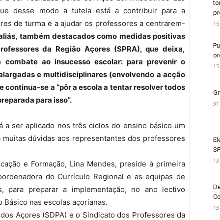
to
 que desse modo a tutela está a contribuir para a
pr
ores de turma e a ajudar os professores a centrarem-
15
 aliás, também destacados como medidas positivas
Pu
Professores da Região Açores (SPRA), que deixa,
or
 combate ao insucesso escolar: para prevenir o
15
largadas e multidisciplinares (envolvendo a acção
 continua-se a “pôr a escola a tentar resolver todos
Gr
preparada para isso”.
31
á a ser aplicado nos três ciclos do ensino básico um
ra muitas dúvidas aos representantes dos professores
El
SP
13
ducação e Formação, Lina Mendes, preside à primeira
oordenadora do Currículo Regional e as equipas de
De
es, para preparar a implementação, no ano lectivo
Co
o Básico nas escolas açorianas.
13
 dos Açores (SDPA) e o Sindicato dos Professores da