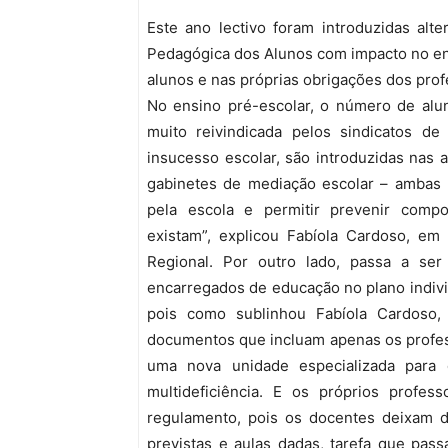
Este ano lectivo foram introduzidas alt
Pedagógica dos Alunos com impacto no ens
alunos e nas próprias obrigações dos prof
No ensino pré-escolar, o número de alu
muito reivindicada pelos sindicatos d
insucesso escolar, são introduzidas nas a
gabinetes de mediação escolar – ambas p
pela escola e permitir prevenir compo
existam”, explicou Fabíola Cardoso, e
Regional. Por outro lado, passa a ser
encarregados de educação no plano indiv
pois como sublinhou Fabíola Cardoso,
documentos que incluam apenas os profess
uma nova unidade especializada para 
multideficiência. E os próprios profes
regulamento, pois os docentes deixam d
previstas e aulas dadas, tarefa que pass