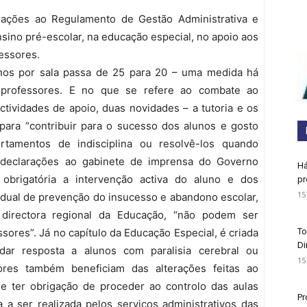
erações ao Regulamento de Gestão Administrativa e
ino pré-escolar, na educação especial, no apoio aos
essores.
nos por sala passa de 25 para 20 – uma medida há
e professores. E no que se refere ao combate ao
ctividades de apoio, duas novidades – a tutoria e os
ara “contribuir para o sucesso dos alunos e gosto
rtamentos de indisciplina ou resolvê-los quando
m declarações ao gabinete de imprensa do Governo
Há
 obrigatória a intervenção activa do aluno e dos
pr
15
idual de prevenção do insucesso e abandono escolar,
 directora regional da Educação, “não podem ser
ores”. Já no capítulo da Educação Especial, é criada
To
Di
dar resposta a alunos com paralisia cerebral ou
15
sores também beneficiam das alterações feitas ao
e ter obrigação de proceder ao controlo das aulas
Pr
a a ser realizada pelos serviços administrativos das