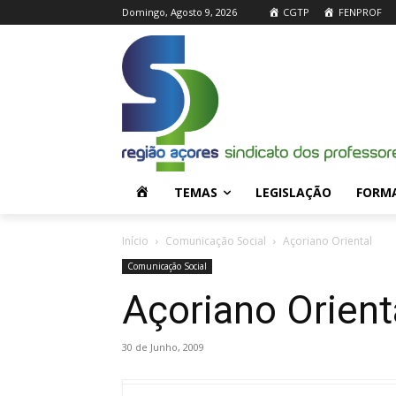
Domingo, Agosto 9, 2026
CGTP
FENPROF
H
TEMAS
LEGISLAÇÃO
FORM
O
Início
Comunicação Social
Açoriano Oriental
Comunicação Social
M
Açoriano Orient
E
30 de Junho, 2009