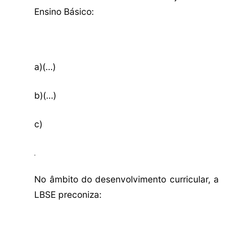
Ensino Básico:
a)
(…)
b)
(…)
c)
No âmbito do desenvolvimento curricular, a
LBSE preconiza: